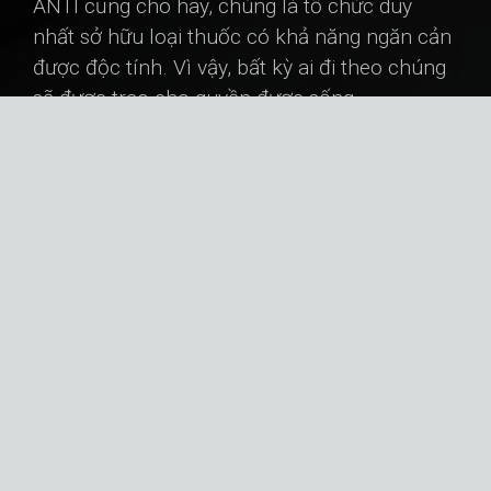
ANTI cũng cho hay, chúng là tổ chức duy
nhất sở hữu loại thuốc có khả năng ngăn cản
được độc tính. Vì vậy, bất kỳ ai đi theo chúng
sẽ được trao cho quyền được sống.
Tuy nhiên, ANTI cũng chỉ là một công cụ,
chúng được bảo trợ bởi một thế lực đen tối
đứng đằng sau. Có rất ít thông tin về thế lực
này, theo một số nguồn tin, chúng tự xưng là
“Những vị thần tối thượng” - Supreme Divinity
- có tư tưởng lệch lạc và cực đoan về một trật
tự thế giới mới mà ở đó thần dân sẽ có quyền
thỏa mãn mọi nhu cầu và tham vọng của bản
thân bằng mọi giá, kể cả đó là con đường bạo
lực. Với chúng, đó mới thực sự là: sự tự do
vĩnh cửu